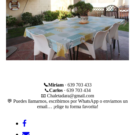
📞Miriam
· 639 703 433
📞
Carlos
· 639 703 434
📧 Chaletadara@gmail.com
💬 Puedes llamarnos, escribirnos por WhatsApp o enviarnos un
email… ¡elige tu forma favorita!